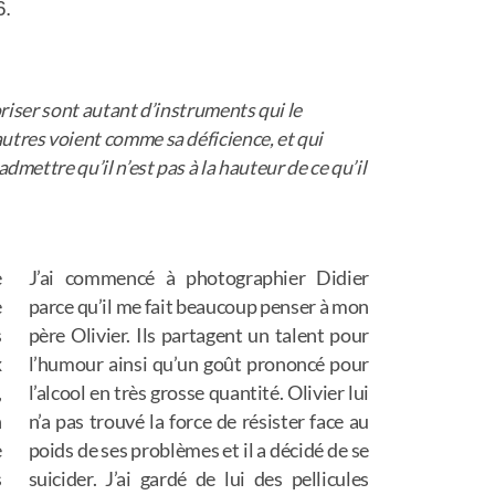
6.
rioriser sont autant d’instruments qui le
utres voient comme sa déficience, et qui
admettre qu’il n’est pas à la hauteur de ce qu’il
e
J’ai commencé à photographier Didier
e
parce qu’il me fait beaucoup penser à mon
s
père Olivier. Ils partagent un talent pour
x
l’humour ainsi qu’un goût prononcé pour
,
l’alcool en très grosse quantité. Olivier lui
n
n’a pas trouvé la force de résister face au
e
poids de ses problèmes et il a décidé de se
s
suicider. J’ai gardé de lui des pellicules