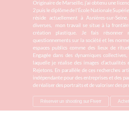
Originaire de Marseille, j’ai obtenu une licen
2 puis le diplôme de l’École Nationale Supéri
réside actuellement à Asnières-sur-Seine
diverses, mon travail se situe à la frontiè
création plastique. Je fais résonner
questionnements sur la société et les normes
espaces publics comme des lieux de ritue
Engagée dans des dynamiques collectives,
laquelle je réalise des images d’actualités 
Rejetons. En parallèle de ces recherches ar
indépendante pour des entreprises et des par
de réaliser des portraits et de valoriser des 
Réserver un shooting sur Fiverr
Achet