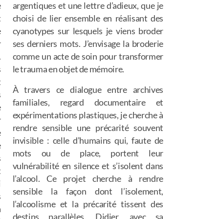
e
argentiques et une lettre d’adieux, que je
t
choisi de lier ensemble en réalisant des
e
cyanotypes sur lesquels je viens broder
r
ses derniers mots. J’envisage la broderie
.
comme un acte de soin pour transformer
s
le trauma en objet de mémoire.
t
À travers ce dialogue entre archives
s
familiales, regard documentaire et
e
expérimentations plastiques, je cherche à
r
rendre sensible une précarité souvent
e
invisible : celle d’humains qui, faute de
e
mots ou de place, portent leur
s
vulnérabilité en silence et s’isolent dans
t
l’alcool. Ce projet cherche à rendre
i
sensible la façon dont l’isolement,
s
l’alcoolisme et la précarité tissent des
a
destins parallèles. Didier, avec sa