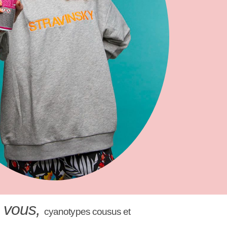
 vous,
c
yanotypes cousus et