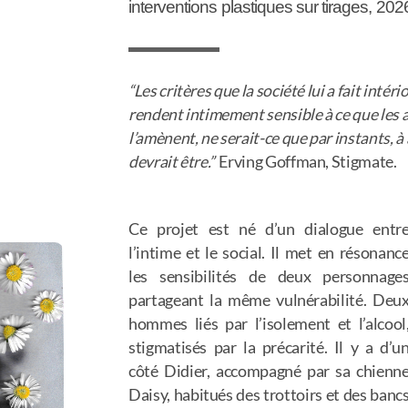
interventions plastiques sur tirages, 202
“Les critères que la société lui a fait inté
rendent intimement sensible à ce que les a
l’amènent, ne serait-ce que par instants, à 
devrait être.”
Erving Goffman, Stigmate.
Ce projet est né d’un dialogue entr
l’intime et le social. Il met en résonanc
les sensibilités de deux personnage
partageant la même vulnérabilité. Deu
hommes liés par l’isolement et l’alcool
stigmatisés par la précarité. Il y a d’u
côté Didier, accompagné par sa chienn
Daisy, habitués des trottoirs et des banc