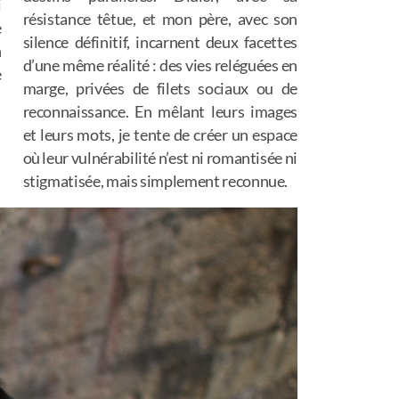
i
résistance têtue, et mon père, avec son
e
silence définitif, incarnent deux facettes
n
d’une même réalité : des vies reléguées en
e
marge, privées de filets sociaux ou de
reconnaissance. En mêlant leurs images
et leurs mots, je tente de créer un espace
où leur vulnérabilité n’est ni romantisée ni
stigmatisée, mais simplement reconnue.